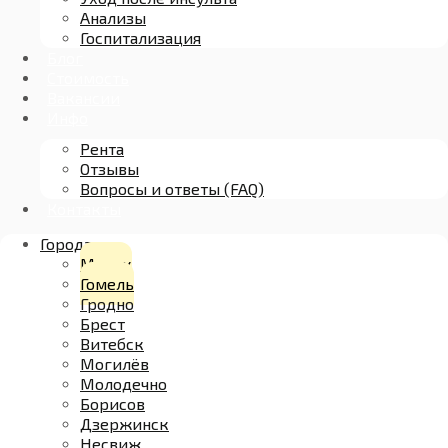
Анализы
Госпитализация
Блог
Стоимость
Вакансии
Инфо
Рента
Отзывы
Вопросы и ответы (FAQ)
Контакты
Города
Минск
Гомель
Гродно
Брест
Витебск
Могилёв
Молодечно
Борисов
Дзержинск
Несвиж