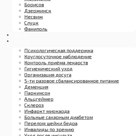
Борисов
Дзержинск
Несвиж
Слуцк
Фаниполь
Фото
Услуги
Психологическая поддержка
Круглосуточное наблюдение
Контроль приёма лекарств
Гигиенический уход
Организация досуга
5-ти разовое сбалансированное питание
Деменция
Паркинсон
Альцгеймер
Склероз
Инфаркт миокарда
Больные сахарным диабетом
Перелом шейки бедра
Инвалиды по зрению
Уход после инсульта