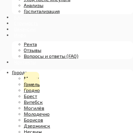
Анализы
Госпитализация
Блог
Стоимость
Вакансии
Инфо
Рента
Отзывы
Вопросы и ответы (FAQ)
Контакты
Города
Минск
Гомель
Гродно
Брест
Витебск
Могилёв
Молодечно
Борисов
Дзержинск
Несвиж